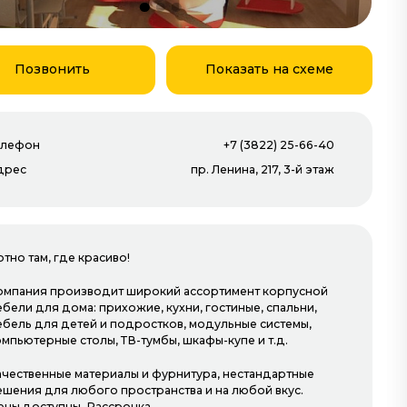
Позвонить
Показать на схеме
Открыты сейчас
елефон
+7 (3822) 25-66-40
дрес
пр. Ленина, 217, 3-й этаж
тно там, где красиво!
омпания производит широкий ассортимент корпусной
бели для дома: прихожие, кухни, гостиные, спальни,
КУПЕ-СТИЛЬ
ебель для детей и подростков, модульные системы,
омпьютерные столы, ТВ-тумбы, шкафы-купе и т.д.
3-й этаж
ачественные материалы и фурнитура, нестандартные
ешения для любого пространства и на любой вкус.
ены доступны. Рассрочка.