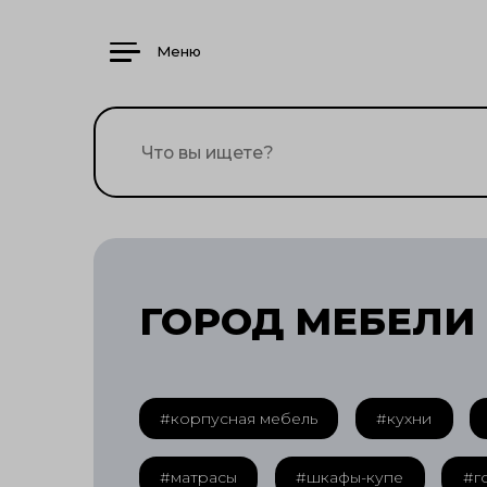
Меню
ГОРОД МЕБЕЛИ
#корпусная мебель
#кухни
#матрасы
#шкафы-купе
#г