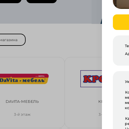
Т
А
Ую
К
ме
DAVITA-МЕБЕЛЬ
КРОКУС
м
к
3-й этаж
3-й этаж
К
р
Ц