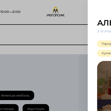
10:00—21:00
АЛ
3-й эт
Горо
Кухн
#мягкая мебель
остиные
#детские