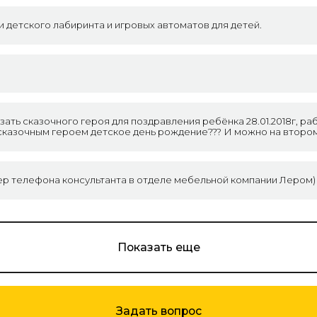
и детского лабиринта и игровых автоматов для детей.
зать сказочного героя для поздравления ребёнка 28.01.2018г, р
 сказочным героем детское день рождение??? И можно на второ
ер телефона консультанта в отделе мебельной компании Лером)
Показать еще
Задать вопрос