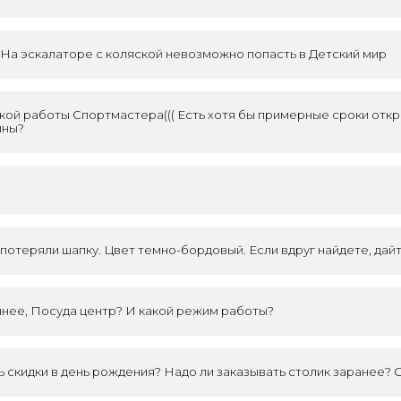
? На эскалаторе с коляской невозможно попасть в Детский мир
кой работы Спортмастера((( Есть хотя бы примерные сроки отк
ины?
потеряли шапку. Цвет темно-бордовый. Если вдруг найдете, дайт
чнее, Посуда центр? И какой режим работы?
ть скидки в день рождения? Надо ли заказывать столик заранее? 