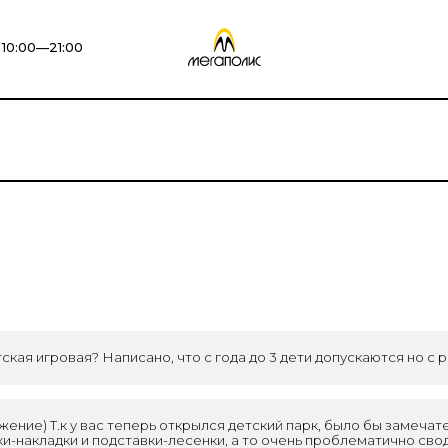
10:00—21:00
ская игровая? Написано, что с года до 3 дети допускаются но с 
жение) Т.к у вас теперь открылся детский парк, было бы замеча
и-накладки и подставки-лесенки, а то очень проблематично сво