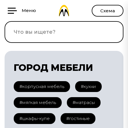
Меню
Схема
ГОРОД МЕБЕЛИ
#корпусная мебель
#кухни
#мягкая мебель
#матрасы
#шкафы-купе
#гостиные