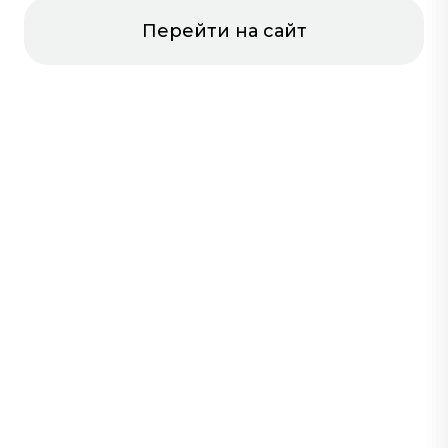
Перейти на сайт
Открыты сейчас
МЕБЕЛЬНАЯ
DAVITA-МЕБЕЛЬ
ГАРАЖНАЯ
РАСПРОДАЖА
4-й этаж
3-й этаж