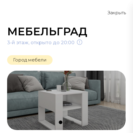
Меню
Схема
Закрыть
МЕБЕЛЬГРАД
3-й этаж, открыто до 20:00
Город мебели
ГОРОД МЕБЕЛИ
#корпусная мебель
#кухни
#мягкая мебель
#матрасы
#шкафы-купе
#гостиные