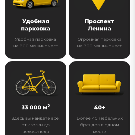
Удобная
Проспект
парковка
Ленина
Удобная парковка
Огромная парковка
на 800 машиномест
на 800 машиномест
2
33 000 м
40+
Здесь вы найдете все:
Более 40 мебельных
от иголки до
брендов в одном
велосипеда
месте