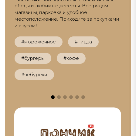
обеды и любимые десерты. Всё рядом —
магазины, парковка и удобное
местоположение. Приходите за покупками
и вкусом!
#мороженное
#пицца
#бургеры
#кофе
#чебуреки