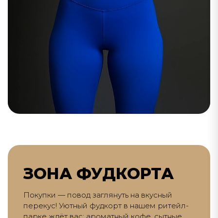
ЗОНА ФУДКОРТА
Покупки — повод заглянуть на вкусный
перекус! Уютный фудкорт в нашем ритейл-
парке ждёт вас: ароматный кофе, сытные