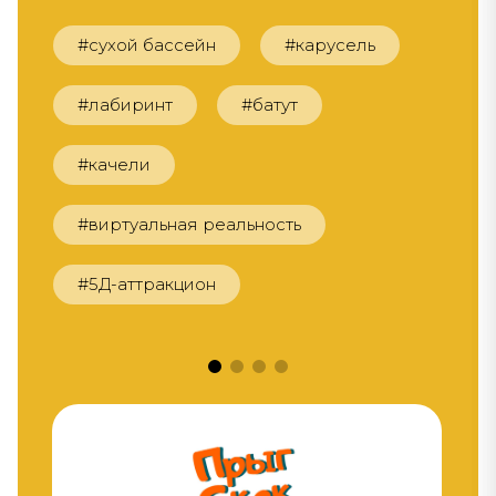
#сухой бассейн
#карусель
#лабиринт
#батут
#качели
#виртуальная реальность
#5Д-аттракцион