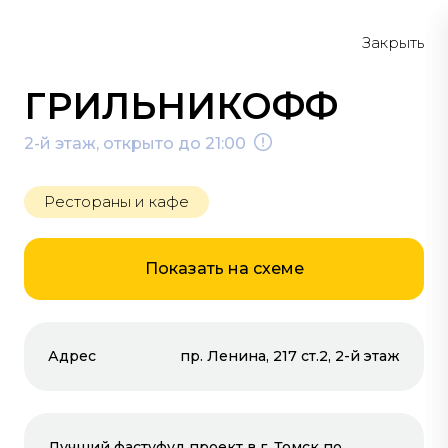
Меню
Схема
Закрыть
ГРИЛЬНИКОФФ
2-й этаж, открыто до 21:00
Рестораны и кафе
РЕСТОРАНЫ И
КАФЕ
Показать на схеме
#пицца
#бургеры
Адрес
пр. Ленина, 217 ст.2, 2-й этаж
#мороженое
#кофе
Лучший фастуфуд проект в г. Томск по