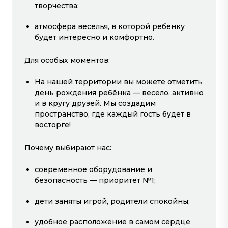
творчества;
атмосфера веселья, в которой ребёнку
Открыты сейчас
будет интересно и комфортно.
Для особых моментов:
На нашей территории вы можете отметить
день рождения ребёнка — весело, активно
и в кругу друзей. Мы создадим
пространство, где каждый гость будет в
восторге!
ДЕТСКАЯ ИГРОВАЯ
КИНОПОЛИС
ЗОНА «ПРЫГСКОК»
Почему выбирают нас:
2-й этаж
3-й этаж
современное оборудование и
безопасность — приоритет №1;
дети заняты игрой, родители спокойны;
удобное расположение в самом сердце