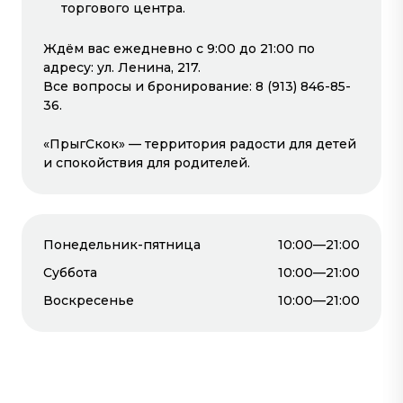
торгового центра.
Ждём вас ежедневно с 9:00 до 21:00 по
ВИРТУАЛЬНАЯ
5Д АТТРАКЦИОН
адресу: ул. Ленина, 217.
РЕАЛЬНОСТЬ
Все вопросы и бронирование: 8 (913) 846-85-
2-й этаж
3-й этаж
36.
«ПрыгСкок» — территория радости для детей
и спокойствия для родителей.
Понедельник-пятница
10:00—21:00
ИГРОВАЯ ЗОНА
Суббота
10:00—21:00
WARSTATION
Воскресенье
10:00—21:00
2-й этаж