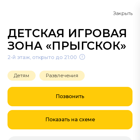
Меню
Схема
Закрыть
ДЕТСКАЯ ИГРОВАЯ
ЗОНА «ПРЫГСКОК»
2-й этаж, открыто до 21:00
РАЗВЛЕЧЕНИЯ
Детям
Развлечения
#кино
#5Д-кинотеатр
Позвонить
#аттракцион
Показать на схеме
#парк развлечений