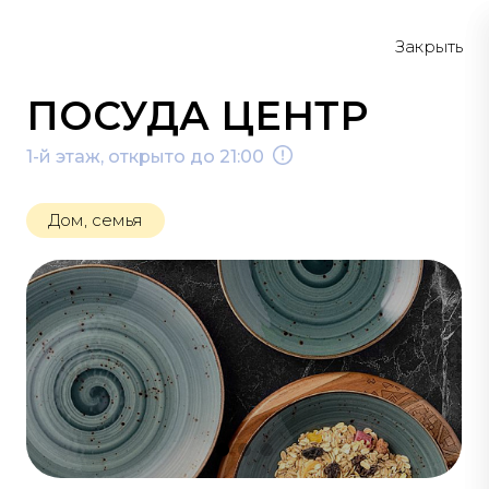
Меню
Схема
Закрыть
ПОСУДА ЦЕНТР
1-й этаж, открыто до 21:00
Дом, семья
ДОМ, СЕМЬЯ
#супермаркет
#ателье
#пошив штор
#текстиль
#все для кухни
#интерьер