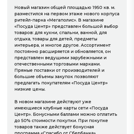
Открыты сейчас
Новый магазин общей площадью 1950 кв. м.
разместился на первом этаже нового корпуса
ритейл-парка «Мегаполис». В магазине
«Посуда Центр» представлен большой выбор
товаров: для кухни, спальни, ванной, для
отдыха, товары для детей, предметы
интерьера, и многое другое. Ассортимент
постоянно расширяется и обновляется, он
представлен ведущими зарубежными и
БЫСТРОНОМ
БАНКОМАТ ОАО
отечественными торговыми марками.
«АЛЬФА БАНК»
Прямые поставки от производителей и
большие объемы закупок позволяют
1-й этаж
1-й этаж
предлагать покупателям «Посуда Центр»
низкие цены.
В новом магазине действуют уже
имеющиеся клубные карты сети «Посуда
Центр». Бонусными баллами можно оплатить
до 50% стоимости покупки. При покупке
товаров также действует бонусная
программа «Спасибо от Сбербанка».
ПОСУДА ЦЕНТР
РОССИЙСКИЕ