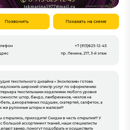
Позвонить
Показать на схеме
Открыты сейчас
елефон
+7 (913)825-12-45
дрес
пр. Ленина, 217, 3-й этаж
тудия текстильного дизайна « Эксклюзив» готова
редложить широкий спектр услуг по оформлению
нтерьера текстильными изделиями любого уровня
ложности: штор, бандо, ламбрекенов, чехлов на
РОССИЙСКИЕ ДВЕРИ
ебель, декоративных подушек, скатертей, салфеток, а
ак же рулонные шторы и жалюзи!!!
1-й этаж
 открылись, приходите! Скидки в честь открытия!!! У
ас большой ассортимент тканей, наши специалисты
делают замер, помогут подобрать и осуществить