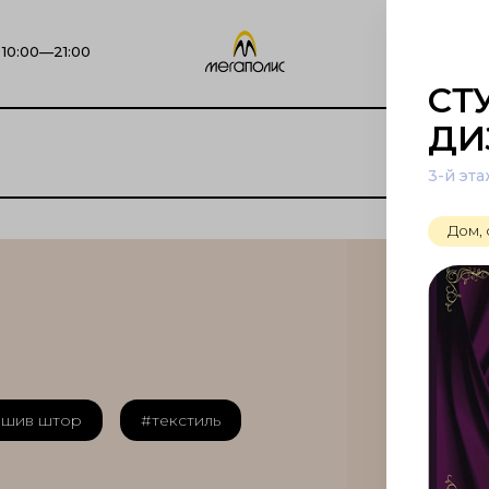
10:00—21:00
CТ
ДИ
3-й эт
Дом, 
шив штор
#текстиль