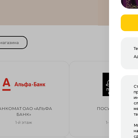
Т
А
С
п
и
с
АНКОМАТ ОАО «АЛЬФА
ПОСУДА ЦЕНТР
м
БАНК»
т
1-й этаж
1-й этаж
Мы
н
с