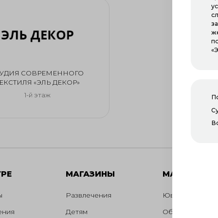
ус
с
за
ж
п
«
ТУДИЯ СОВРЕМЕННОГО
ЕКСТИЛЯ «ЭЛЬ ДЕКОР»
1-й этаж
П
С
В
ТРЕ
МАГАЗИНЫ
МАГАЗИНЫ
ы
Развлечения
Ювелирные ук
ения
Детям
Обувь