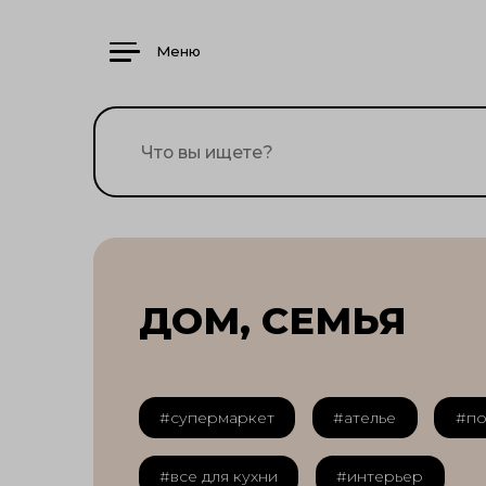
Меню
ДОМ, СЕМЬЯ
#супермаркет
#ателье
#по
#все для кухни
#интерьер