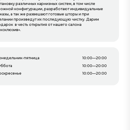
тановку различных карнизных систем, в том числе
ложной конфигурации, разработают индивидуальные
казы, а так же развешают готовые шторы и при
елании произведут их последующую чистку. Дарим
одарок в честь открытия от нашего салона
Эксклюзив».
онедельник-пятница
10:00—20:00
уббота
10:00—20:00
оскресенье
10:00—20:00
Разработка и поддержка
—
Бобяков.ру
рашения